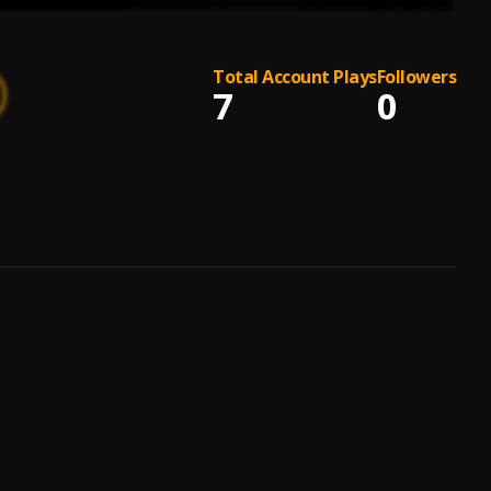
Total Account Plays
Followers
7
0