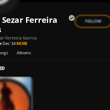
 Sezar Ferreira
FOLLOW
s
ar-ferreira-barros
:
Dec '24
MORE
ongs
Albums
ED