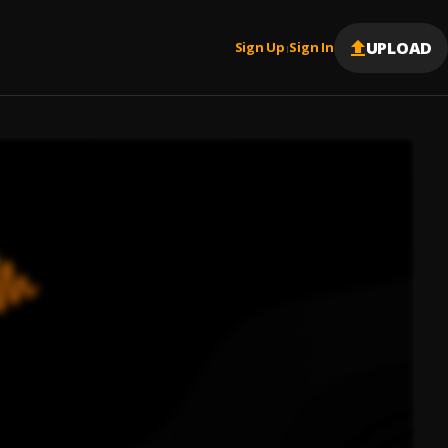
UPLOAD
Sign Up
Sign In
|