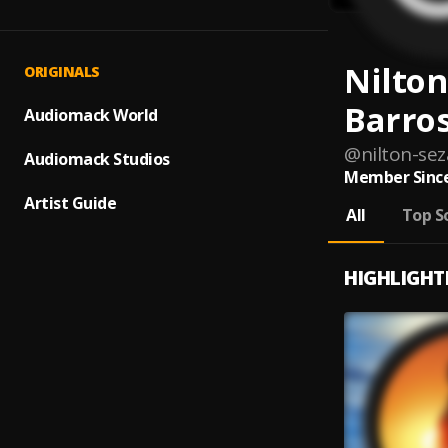
Nilton
ORIGINALS
Barro
Audiomack World
@
nilton-sez
Audiomack Studios
Member Since
Artist Guide
All
Top S
HIGHLIGHT