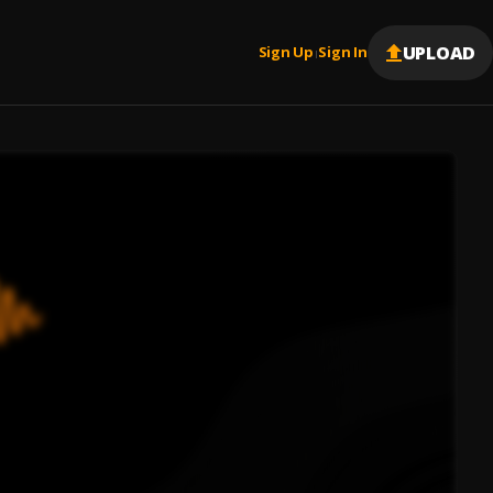
UPLOAD
Sign Up
Sign In
|