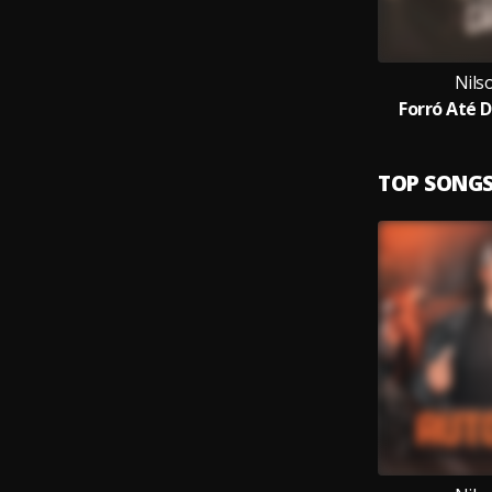
Nils
Forró Até 
TOP SONG