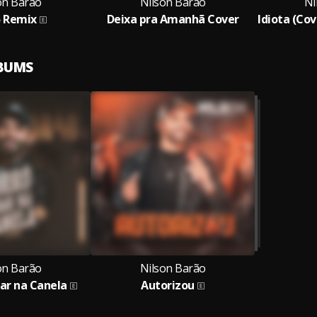
on Barão
Nilson Barão
Ni
5 Remix
Deixa pra Amanhã Cover
LBUMS
on Barão
Nilson Barão
Dar na Canela
Autorizou