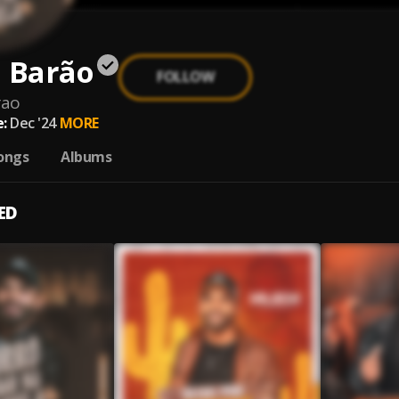
n Barão
FOLLOW
rao
:
Dec '24
MORE
ongs
Albums
ED