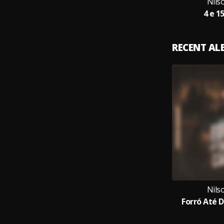
Nils
4 e 1
RECENT A
Nils
Forró Até 