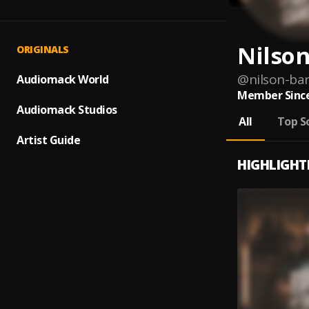
Nilso
ORIGINALS
@
nilson-ba
Audiomack World
Member Since
Audiomack Studios
All
Top S
Artist Guide
HIGHLIGHT