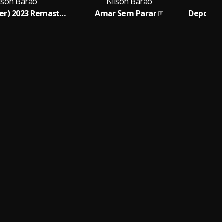
lson Barão
Nilson Barão
Idiota (Cover) 2023 Remasterizado
Amar Sem Parar