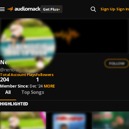
Sign Up
Sign In
Get Plus
+
|
Neno Aguirre
FOLLOW
@
neno-aguirre
Total Account Plays
Followers
204
1
Member Since:
Dec '24
MORE
All
Top Songs
HIGHLIGHTED