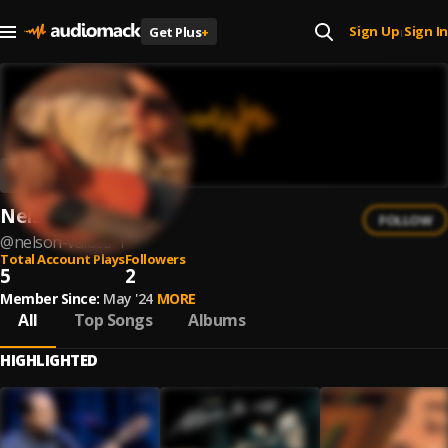
Sign Up
Sign In
Get Plus
+
|
Nelson Valdés
FOLLOW
@
nelson-valdes-1
Total Account Plays
Followers
5
2
Member Since:
May '24
MORE
All
Top Songs
Albums
HIGHLIGHTED