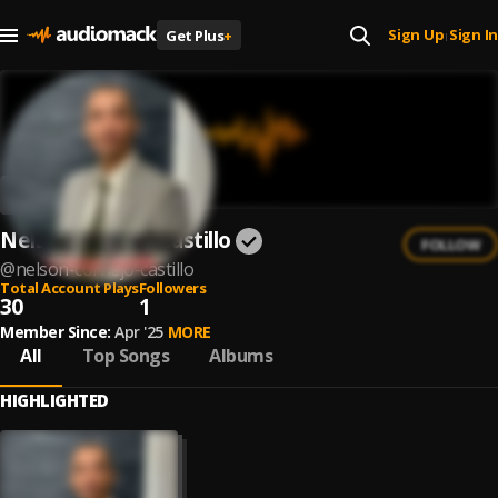
Sign Up
Sign In
Get Plus
+
|
Nelson Cornejo Castillo
FOLLOW
@
nelson-cornejo-castillo
Total Account Plays
Followers
30
1
Member Since:
Apr '25
MORE
All
Top Songs
Albums
HIGHLIGHTED