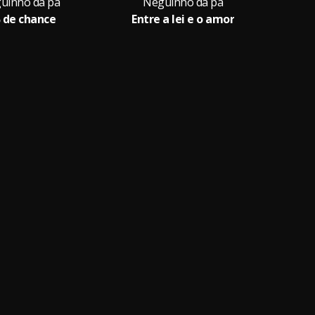
uinho da pa
Neguinho da pa
 de chance
Entre a lei e o amor