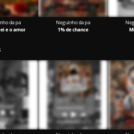
nho da pa
Neguinho da pa
Neg
lei e o amor
1% de chance
Mi
S