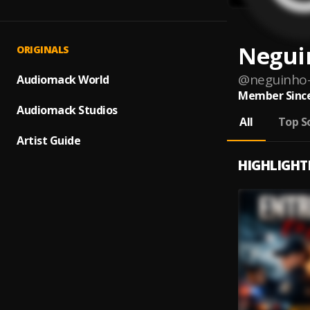
Negui
ORIGINALS
@
neguinho
Audiomack World
Member Since
Audiomack Studios
All
Top S
Artist Guide
HIGHLIGHT