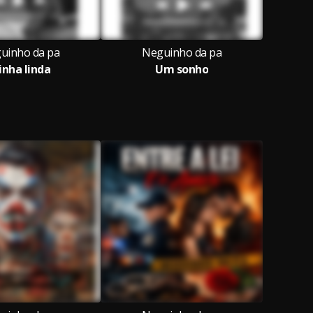
uinho da pa
Neguinho da pa
nha linda
Um sonho