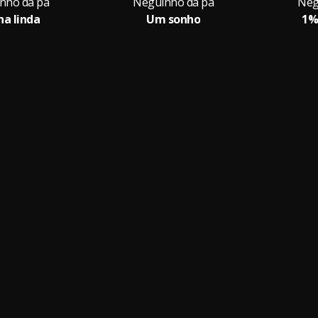
nho da pa
Neguinho da pa
Neg
a linda
Um sonho
1%