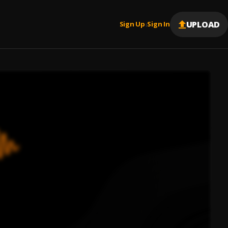
UPLOAD
Sign Up
Sign In
|