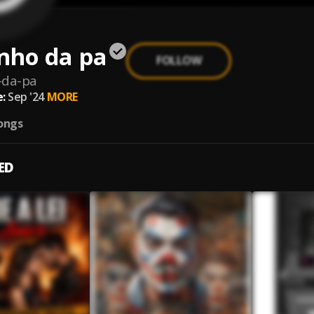
nho da pa
FOLLOW
-da-pa
:
Sep '24
MORE
ongs
ED