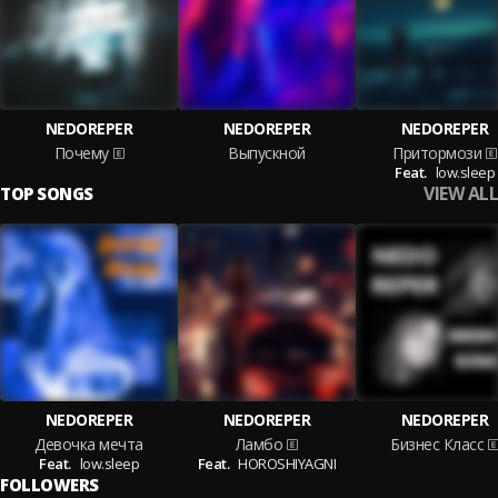
NEDOREPER
NEDOREPER
NEDOREPER
Почему
Выпускной
Притормози
Feat.
low.sleep
VIEW ALL
TOP SONGS
NEDOREPER
NEDOREPER
NEDOREPER
Девочка мечта
Ламбо
Бизнес Класс
Feat.
low.sleep
Feat.
HOROSHIYAGNI
FOLLOWERS