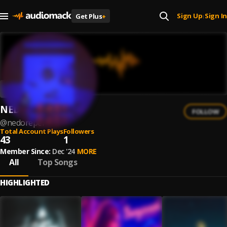
Sign Up
Sign In
Get Plus
+
|
NEDOREPER
FOLLOW
@
nedoreper
Total Account Plays
Followers
43
1
Member Since:
Dec '24
MORE
All
Top Songs
HIGHLIGHTED