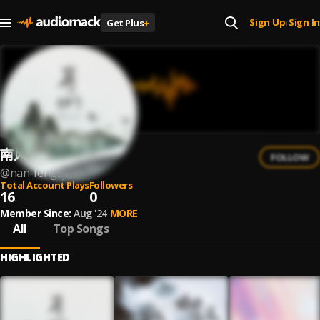
Sign Up
Sign In
Get Plus
+
|
南风ZJN
FOLLOW
@
nan-fengzjn
Total Account Plays
Followers
16
0
Member Since:
Aug '24
MORE
All
Top Songs
HIGHLIGHTED