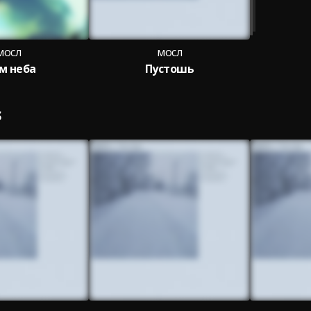
мосл
мосл
м неба
Пустошь
S