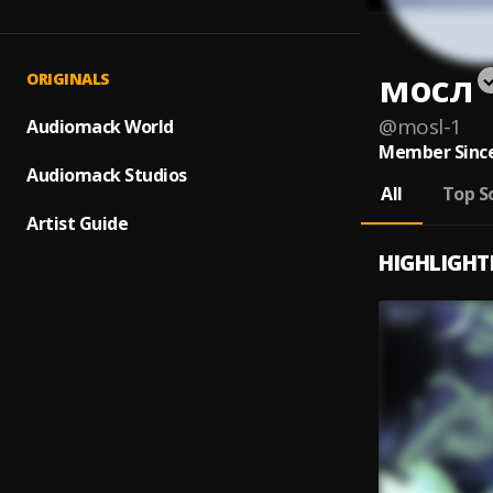
мосл
ORIGINALS
@
mosl-1
Audiomack World
Member Since
Audiomack Studios
All
Top S
Artist Guide
HIGHLIGHT