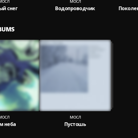
мосл
мосл
ый снег
Водопроводчик
Поколе
LBUMS
мосл
мосл
м неба
Пустошь