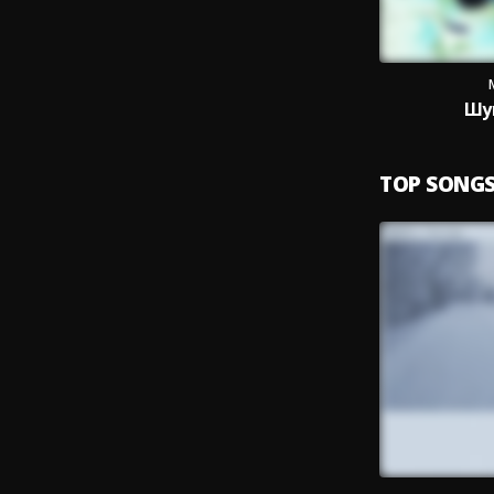
Шу
TOP SONG