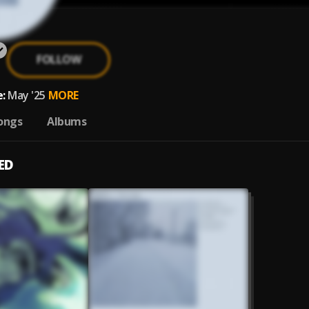
FOLLOW
:
May '25
MORE
ongs
Albums
ED