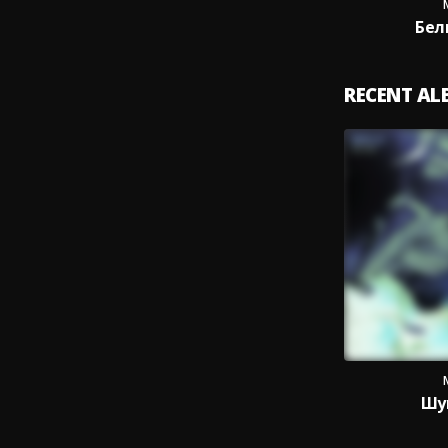
Бел
RECENT A
Шу