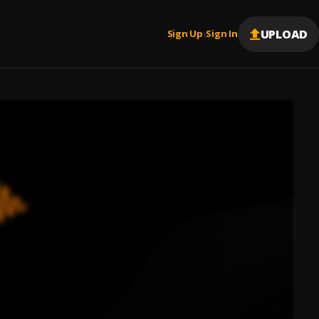
UPLOAD
Sign Up
Sign In
|