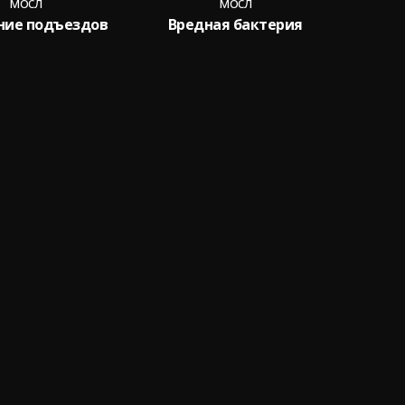
мосл
мосл
ние подъездов
Вредная бактерия