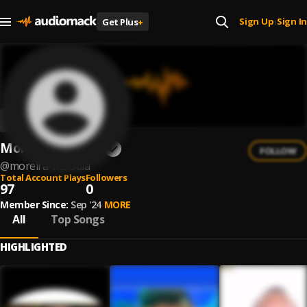
Sign Up
Sign In
Get Plus
+
|
Moreira Melodia
FOLLOW
@
moreira-melodia
Total Account Plays
Followers
97
0
Member Since:
Sep '24
MORE
All
Top Songs
HIGHLIGHTED