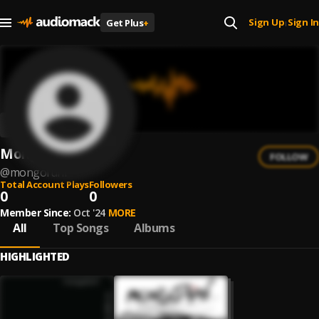
Sign Up
Sign In
Get Plus
+
|
Mongofünf
FOLLOW
@
mongofunf
Total Account Plays
Followers
0
0
Member Since:
Oct '24
MORE
All
Top Songs
Albums
HIGHLIGHTED