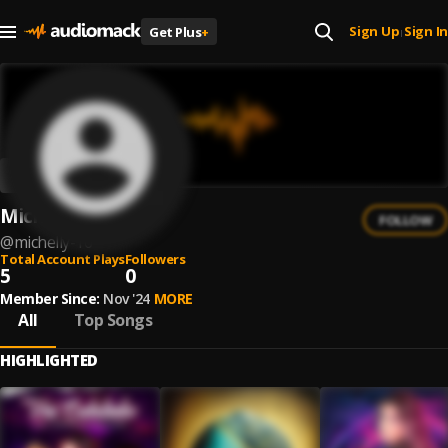
Sign Up
Sign In
Get Plus
+
|
Michelly
FOLLOW
@
michelly-16
Total Account Plays
Followers
5
0
Member Since:
Nov '24
MORE
All
Top Songs
HIGHLIGHTED