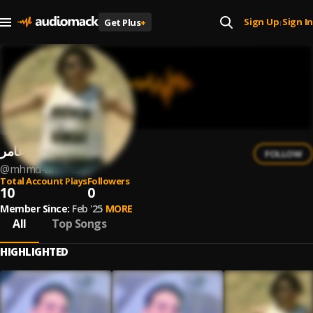
Sign Up
Sign In
Get Plus
+
|
محمد عامر
FOLLOW
@
mhmd-amr-15
Total Account Plays
Followers
10
0
Member Since:
Feb '25
MORE
All
Top Songs
HIGHLIGHTED