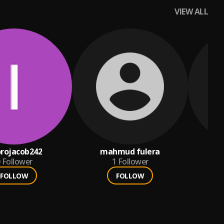
VIEW ALL
rojacob242
mahmud fulera
sa
Follower
1
Follower
FOLLOW
FOLLOW