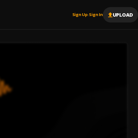
UPLOAD
Sign Up
Sign In
|