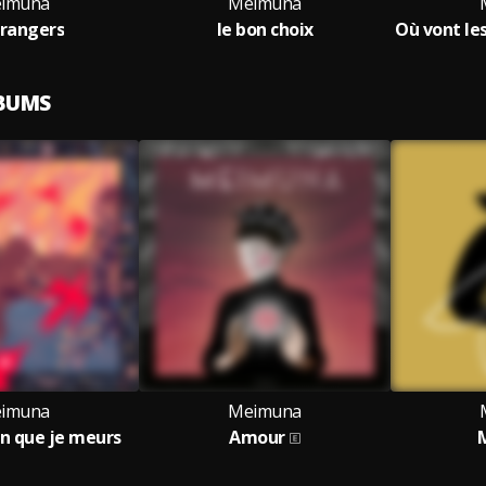
imuna
Meimuna
orangers
le bon choix
LBUMS
imuna
Meimuna
in que je meurs
Amour