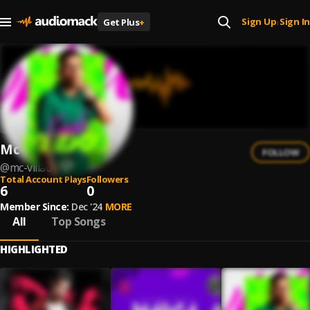
Sign Up
Sign In
Get Plus
+
|
Mc Villão
FOLLOW
@
mc-villao
Total Account Plays
Followers
6
0
Member Since:
Dec '24
MORE
All
Top Songs
HIGHLIGHTED