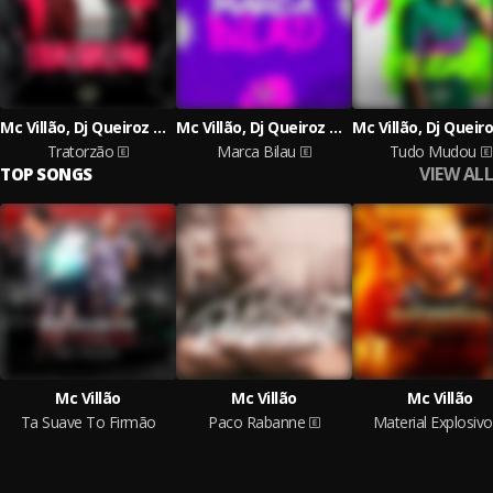
Mc Villão, Dj Queiroz & Granfino Produções
Mc Villão, Dj Queiroz & Granfino Produções
Tratorzão
Marca Bilau
Tudo Mudou
VIEW ALL
TOP SONGS
Mc Villão
Mc Villão
Mc Villão
Ta Suave To Firmão
Paco Rabanne
Material Explosivo