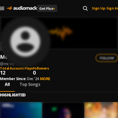
Sign Up
Sign In
Get Plus
+
|
Mc RZ
FOLLOW
@
mc-rz
Total Account Plays
Followers
12
0
Member Since:
Dec '24
MORE
All
Top Songs
HIGHLIGHTED