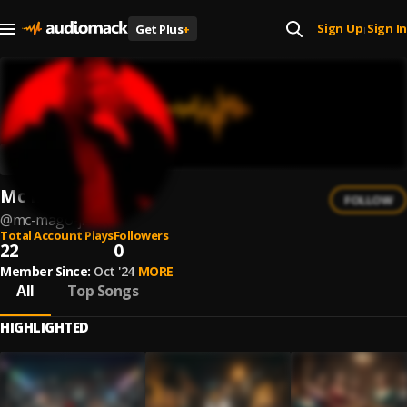
Sign Up
Sign In
Get Plus
+
|
Mc Mago Jr
FOLLOW
@
mc-mago-jr
Total Account Plays
Followers
22
0
Member Since:
Oct '24
MORE
All
Top Songs
HIGHLIGHTED