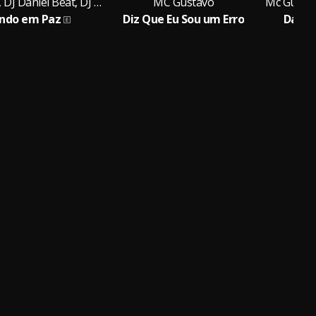
MC Gustavo, DJ Daniel Beat, DJ Treze
MC Gustavo
ndo em Paz
Diz Que Eu Sou um Erro
Da Aq