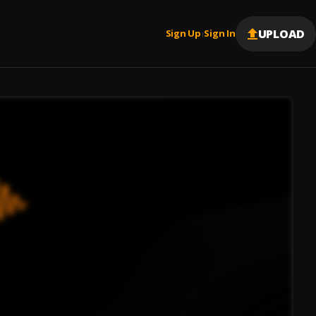
UPLOAD
Sign Up
Sign In
|