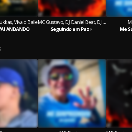
kkas, Viva o Baile
MC Gustavo, DJ Daniel Beat, DJ Treze
M
VAI ANDANDO
Seguindo em Paz
Me S
S