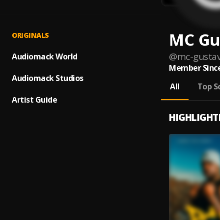
MC Gu
ORIGINALS
@
mc-gusta
Audiomack World
Member Since
Audiomack Studios
All
Top S
Artist Guide
HIGHLIGHT