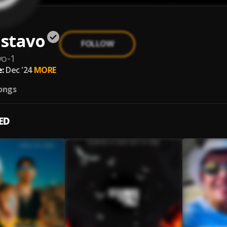
stavo
FOLLOW
vo-1
:
Dec '24
MORE
ongs
ED