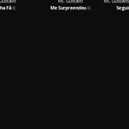
Gustavo
MC Gustavo
ha Fã
Me Surpreendeu
Segui