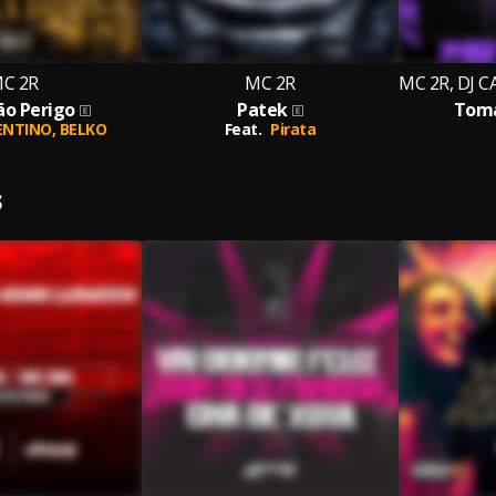
C 2R
MC 2R
ão Perigo
Patek
Toma
ENTINO,
BELKO
Feat.
Pirata
S