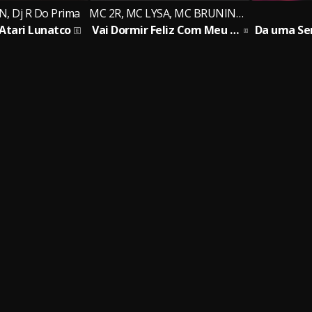
N, Dj R Do Prima
MC 2R, MC LYSA, MC BRUNINHA PS
tari Lunatco
Vai Dormir Feliz Com Meu Famoso Chá de Xota
Da uma Se