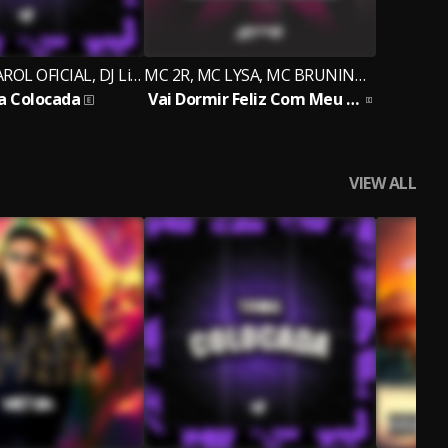
MC 2R, DJ CAROL OFICIAL, DJ Lil Beat
MC 2R, MC LYSA, MC BRUNINHA PS
 Colocada
Vai Dormir Feliz Com Meu Famoso Chá de Xota
VIEW ALL