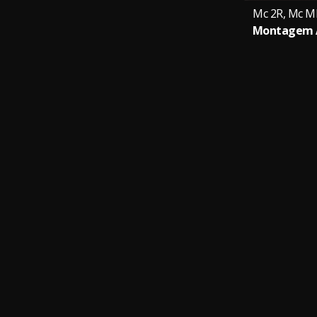
Mc 2R, Mc M
Montagem A