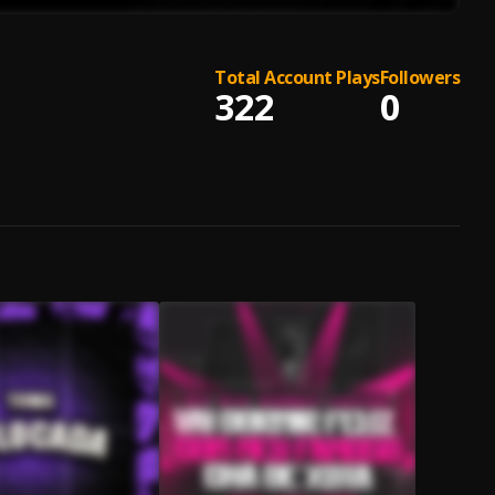
Total Account Plays
Followers
322
0