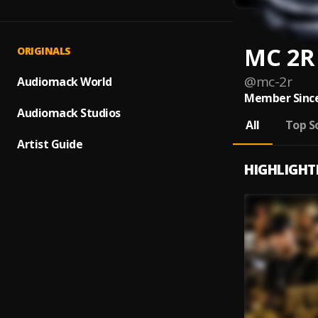
MC 2R
ORIGINALS
@
mc-2r
Audiomack World
Member Since
Audiomack Studios
All
Top S
Artist Guide
HIGHLIGHT