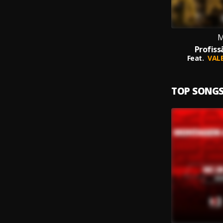
M
Profiss
Feat.
VAL
TOP SONG