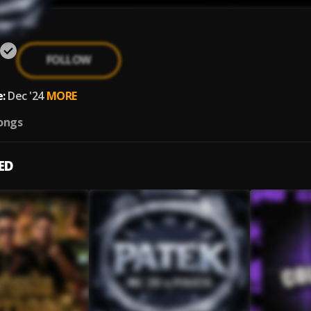
FOLLOW
:
Dec '24
MORE
ongs
ED