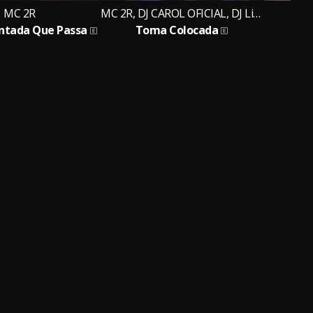
MC 2R
MC 2R, DJ CAROL OFICIAL, DJ Lil Beat
ntada Que Passa
Toma Colocada
Pe