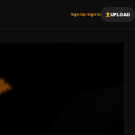
UPLOAD
Sign Up
Sign In
|