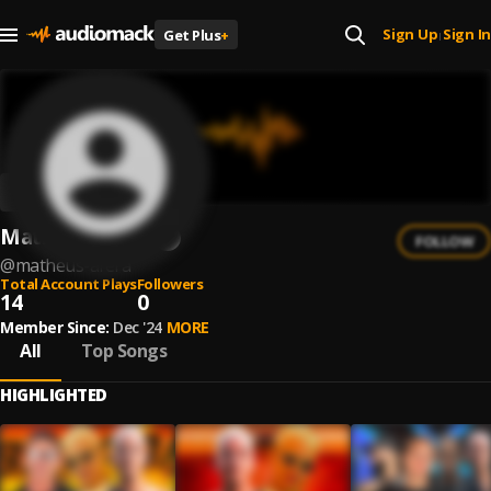
Sign Up
Sign In
Get Plus
+
|
Matheus Afera
FOLLOW
@
matheus-afera
Total Account Plays
Followers
14
0
Member Since:
Dec '24
MORE
All
Top Songs
HIGHLIGHTED