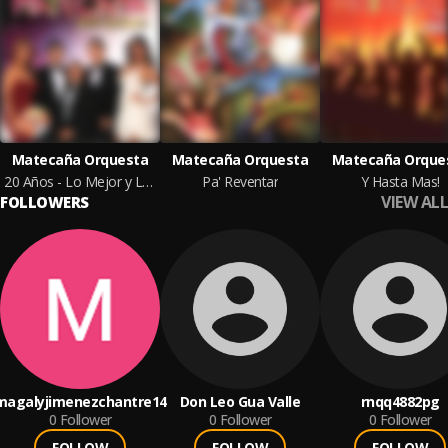
Matecaña Orquesta
Matecaña Orquesta
Matecaña Orque
20 Años - Lo Mejor y Lo Nuevo
Pa' Reventar
Y Hasta Mas!
VIEW ALL
FOLLOWERS
magalyjimenezchantre14
Don Leo Gua Valle
rnqq4882pg
0
Follower
0
Follower
0
Follower
FOLLOW
FOLLOW
FOLLOW