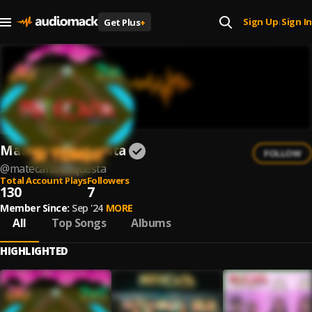
Sign Up
Sign In
Get Plus
+
|
Matecaña Orquesta
FOLLOW
@
matecana-orquesta
Total Account Plays
Followers
130
7
Member Since:
Sep '24
MORE
All
Top Songs
Albums
HIGHLIGHTED