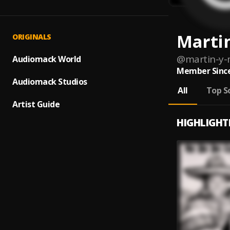
Marti
ORIGINALS
@
martin-y-
Audiomack World
Member Since
Audiomack Studios
All
Top S
Artist Guide
HIGHLIGHT