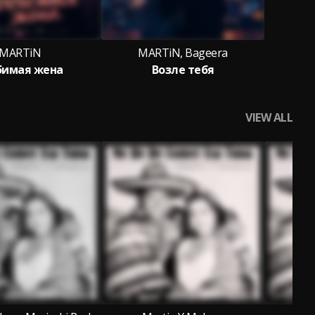
MARTiN
MARTiN, Bageera
имая жена
Возле тебя
VIEW ALL