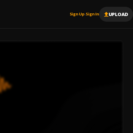
UPLOAD
Sign Up
Sign In
|