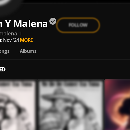
n Y Malena
FOLLOW
malena-1
:
Nov '24
MORE
ongs
Albums
ED