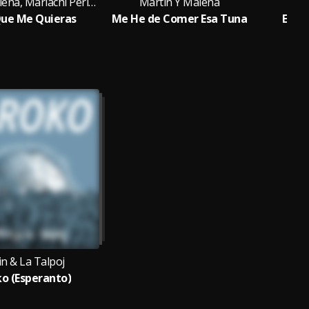
Martin Y Malena, Mariachi Perla De Occidente
Martin Y Malena
M
 Que Me Quieras
Me He de Comer Esa Tuna
El D
n & La Talpoj
ko (Esperanto)