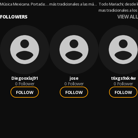
Música Mexicana. Portada:
más tradicionales a las más
Todo Mariachi; desde 
RIA.
contemporáneas.
mas tradicionales a lo
VIEW ALL
FOLLOWERS
contemporáneos
Diegooxlaj91
jose
t6xgs9xk4w
0
Follower
0
Follower
0
Follower
FOLLOW
FOLLOW
FOLLOW