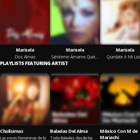
Marisela
Marisela
Marisela
Dos Almas
Siénteme Ámame Quiéreme
Quedate A Mi La
PLAYLISTS FEATURING ARTIST
Chulísimas
Baladas Del Alma
México Con M de
Mariachi
Las voces femeninas de la
Todo Baladas, desde las