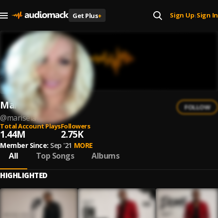
Sign Up
Sign In
Get Plus
+
|
Marisela
FOLLOW
@
marisela
Total Account Plays
Followers
1.44M
2.75K
Member Since:
Sep '21
MORE
All
Top Songs
Albums
HIGHLIGHTED