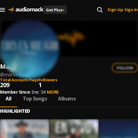
Sign Up
Sign In
Get Plus
+
|
Mario Silva
FOLLOW
@
mario-silva-19
Total Account Plays
Followers
209
1
Member Since:
Dec '24
MORE
All
Top Songs
Albums
HIGHLIGHTED