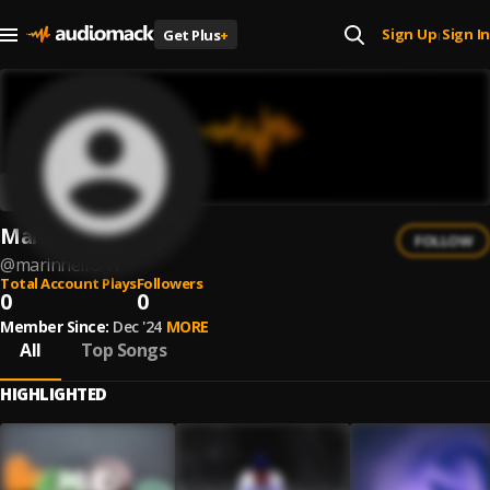
Sign Up
Sign In
Get Plus
+
|
Marinheiro RL
FOLLOW
@
marinheiro-rl
Total Account Plays
Followers
0
0
Member Since:
Dec '24
MORE
All
Top Songs
HIGHLIGHTED