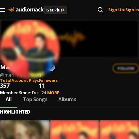
Sign Up
Sign In
Get Plus
+
|
Marilina Bertoldi
FOLLOW
@
marilina-bertoldi
Total Account Plays
Followers
357
11
Member Since:
Dec '24
MORE
All
Top Songs
Albums
HIGHLIGHTED