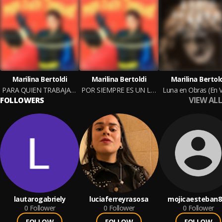
Marilina Bertoldi
Marilina Bertoldi
Marilina Bertol
PARA QUIEN TRABAJAS Vol. I
POR SIEMPRE ES UN LUGAR
Luna en Obras (En V
VIEW ALL
FOLLOWERS
lautarogabriely
luciaferreyrasosa
mojicaesteban8
0
Follower
0
Follower
0
Follower
FOLLOW
FOLLOW
FOLLOW