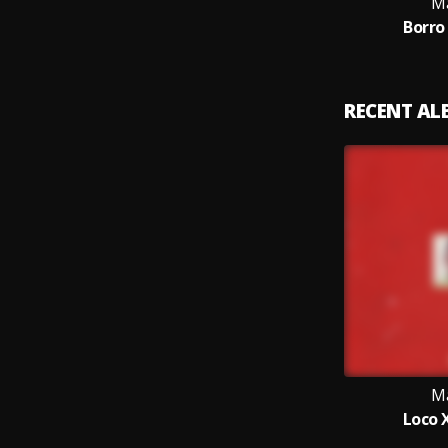
M
Borro
RECENT A
M
Loco 