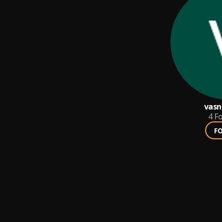
vasn
4
Fo
F