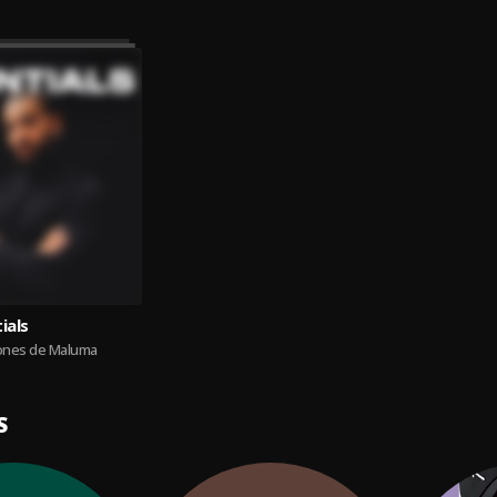
ials
iones de Maluma
S