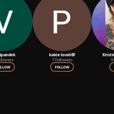
ipandek
kakie lovah🌸
Krist
llowers
7
Followers
9
OLLOW
FOLLOW