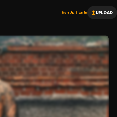
UPLOAD
Sign Up
Sign In
|