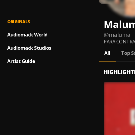
Malu
ORIGINALS
@
maluma
Audiomack World
PARA CONTRATA
Audiomack Studios
All
Top S
Artist Guide
HIGHLIGHT