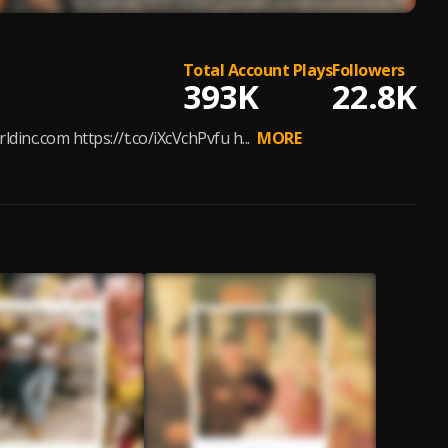
Total Account Plays
Followers
393K
22.8K
.com https://t.co/iXcVchPvfu h...
MORE