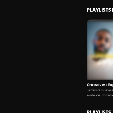
PLAYLISTS
Crossovers Ex
La música mueve el
evidencia. Portada:
Tokischa
PLAYLISTS