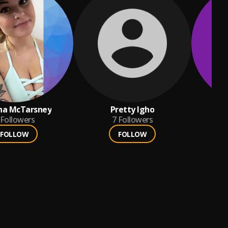
ina McTarsney
Pretty Igho
Followers
7
Followers
FOLLOW
FOLLOW