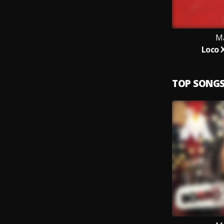
M
Loco 
TOP SONG