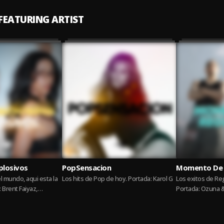
 FEATURING ARTIST
plosivos
PopSensacion
Momento De
 mundo, aqui esta la
Los hits de Pop de hoy. Portada: Karol G
Los exitos de R
 Brent Faiyaz,
Portada: Ozuna 