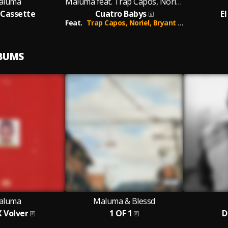
aluma
Maluma feat. Trap Capos, Noriel, Bryant Myers, Juhn
 Cassette
Cuatro Babys
E
Feat.
Trap Capos,
Noriel,
Bryant Myers,
Juhn
LBUMS
aluma
Maluma & Blessd
X Volver
1 OF 1
D