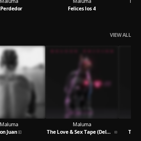
Maluma
Maluma
Malu
l Perdedor
Felices los 4
VIEW ALL
Maluma
Maluma
on Juan
The Love & Sex Tape (Deluxe Edition)
The L