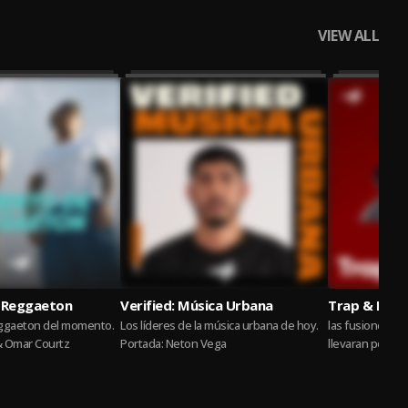
VIEW ALL
 Reggaeton
Verified: Música Urbana
Trap & B
eggaeton del momento.
Los líderes de la música urbana de hoy.
las fusiones de 
& Omar Courtz
Portada: Neton Vega
llevaran por u
emoci