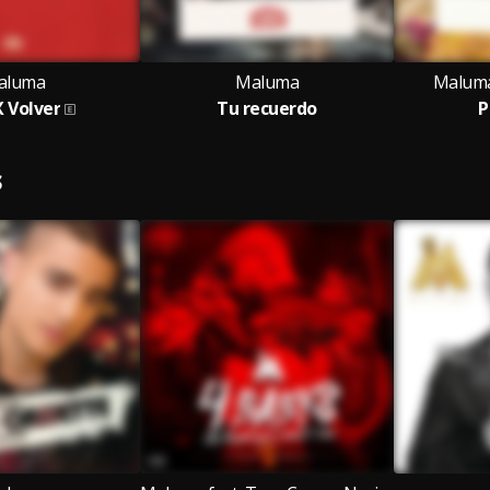
aluma
Maluma
Maluma
X Volver
Tu recuerdo
P
S