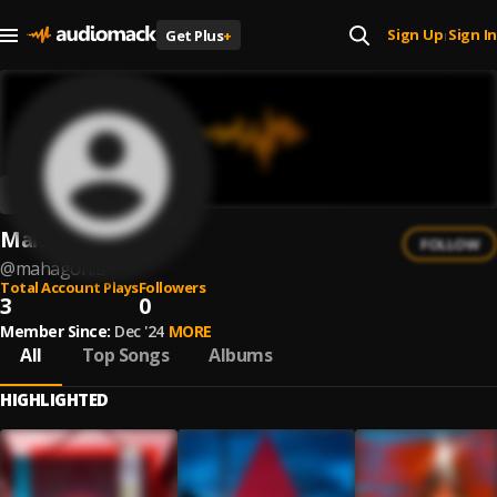
Sign Up
Sign In
Get Plus
+
|
Mahagonia
FOLLOW
@
mahagonia
Total Account Plays
Followers
3
0
Member Since:
Dec '24
MORE
All
Top Songs
Albums
HIGHLIGHTED