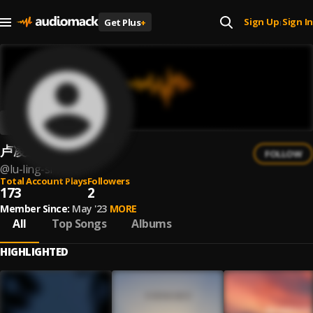
Sign Up
Sign In
Get Plus
+
|
卢凌丝
FOLLOW
@
lu-ling-si
Total Account Plays
Followers
173
2
Member Since:
May '23
MORE
All
Top Songs
Albums
HIGHLIGHTED