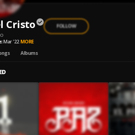
l Cristo
FOLLOW
to
:
Mar '22
MORE
ongs
Albums
ED