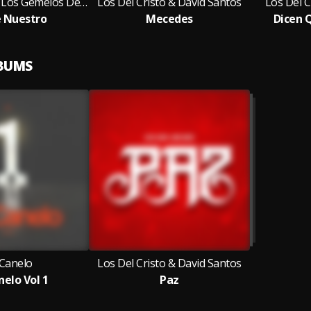
Los Del Cristo, Los Gemelos De Sinaloa
Los Del Cristo & David Santos
Los Del C
 Nuestro
Mecedes
Dicen 
LBUMS
 Canelo
Los Del Cristo & David Santos
nelo Vol 1
Paz