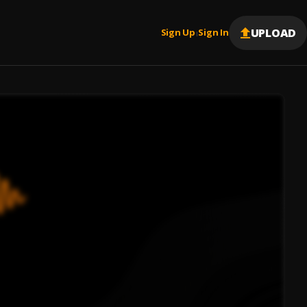
UPLOAD
Sign Up
Sign In
|