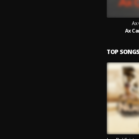
Ax
Ax Ca
TOP SONG