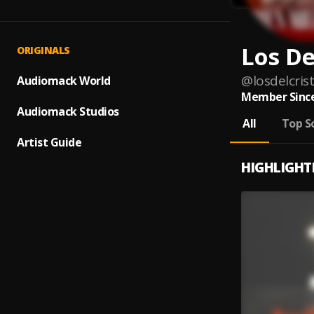
Los De
ORIGINALS
@
losdelcris
Audiomack World
Member Since
Audiomack Studios
All
Top S
Artist Guide
HIGHLIGHT