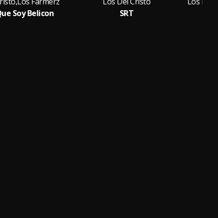
risto,Los Farmerz
Los Del Cristo
Los Del 
Que Soy Belicon
SRT
B