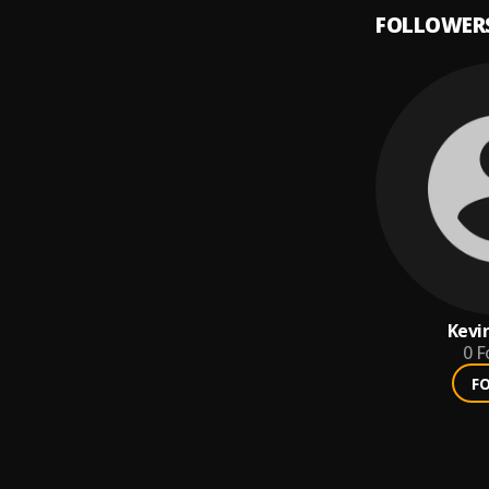
FOLLOWER
Kevin
0
F
F