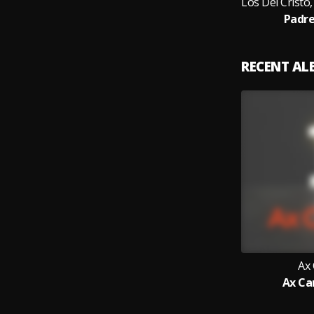
Padre
RECENT A
Ax
Ax Ca