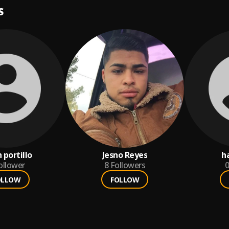
S
 portillo
Jesno Reyes
h
ollower
8
Followers
0
OLLOW
FOLLOW