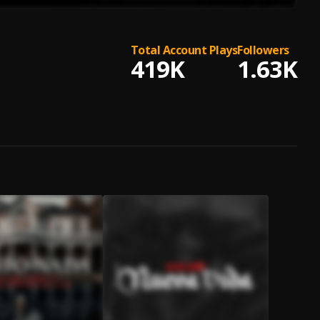
Total Account Plays
Followers
419K
1.63K