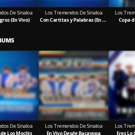
dos De Sinaloa
Los Tremendos De Sinaloa
Los Trem
gros (En Vivo)
Con Cartitas y Palabras (En Vivo)
Copa de
LBUMS
dos De Sinaloa
Los Tremendos De Sinaloa
Los Trem
sde Los Mochis
En Vivo Desde Bacayopa
Eres Lo