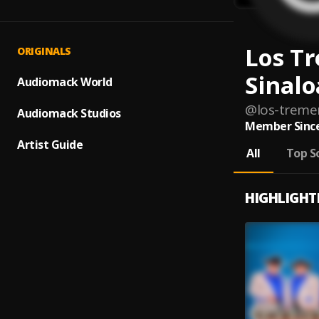
Los T
ORIGINALS
Sinalo
Audiomack World
@
los-treme
Audiomack Studios
Member Since
Artist Guide
All
Top S
HIGHLIGHT