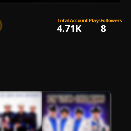
Total Account Plays
Followers
4.71K
8