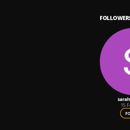
FOLLOWER
sarah
15
F
F