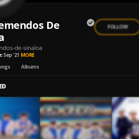
remendos De
FOLLOW
a
ndos-de-sinaloa
:
Sep '21
MORE
ongs
Albums
ED