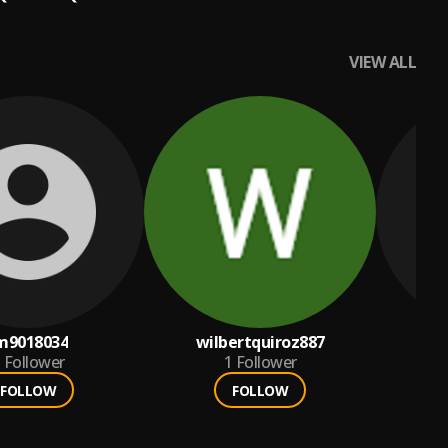
VIEW ALL
m9018034
wilbertquiroz887
mi
Follower
1
Follower
FOLLOW
FOLLOW