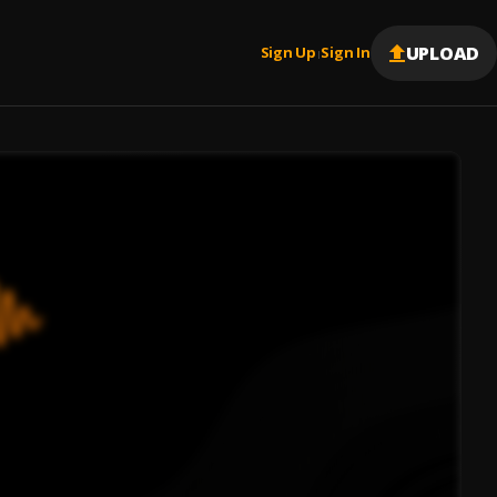
UPLOAD
Sign Up
Sign In
|