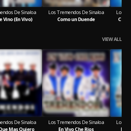
endos De Sinaloa
Los Tremendos De Sinaloa
Los Tr
 Vino (En Vivo)
Como un Duende
Chema
VIEW ALL
endos De Sinaloa
Los Tremendos De Sinaloa
Los Tr
 Que Mas Quiero
En Vivo Che Rios
En V