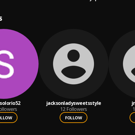
S
solorio52
jacksonladysweetsstyle
j
ollowers
12
Followers
1
OLLOW
FOLLOW