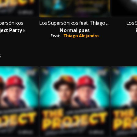
persónikos
Los Supersónikos feat. Thiago Alejandro
Los 
ject Party
Normal pues
Feat.
Thiago Alejandro
S