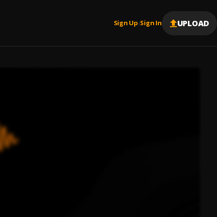
UPLOAD
Sign Up
Sign In
|