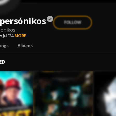
upersónikos
FOLLOW
sonikos
:
Jul '24
MORE
ongs
Albums
ED