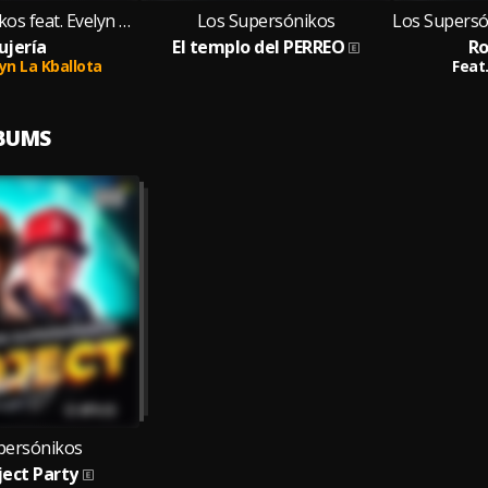
Los Supersónikos feat. Evelyn La Kballota
Los Supersónikos
ujería
El templo del PERREO
R
yn La Kballota
Feat
LBUMS
persónikos
ject Party