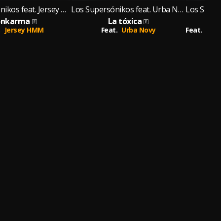
Los Supersónikos feat. Jersey HMM
Los Supersónikos feat. Urba Novy
onkarma
La tóxica
C
.
Jersey HMM
Feat.
Urba Novy
Feat.
Glen