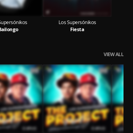
Supersónikos
Los Supersónikos
Bailongo
Fiesta
VIEW ALL