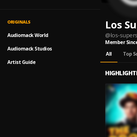
Los S
ORIGINALS
@
los-super
Audiomack World
Member Since
Audiomack Studios
All
Top S
Artist Guide
HIGHLIGHT