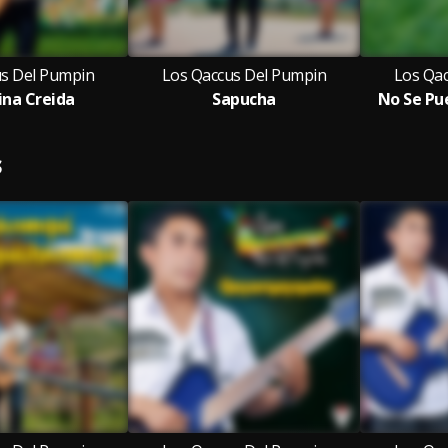
us Del Pumpin
Los Qaccus Del Pumpin
Los Qa
ina Creida
Sapucha
No Se Pu
S