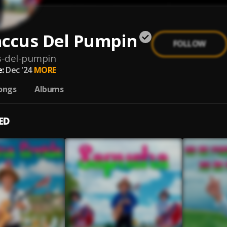
accus Del Pumpin
FOLLOW
s-del-pumpin
:
Dec '24
MORE
ongs
Albums
ED