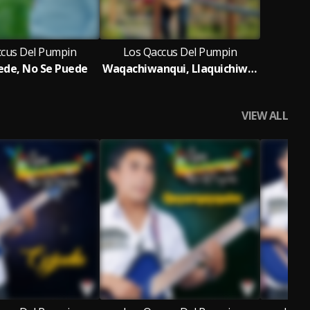
ccus Del Pumpin
Los Qaccus Del Pumpin
ede, No Se Puede
Waqachiwanqui, Llaquichiwanqui
VIEW ALL