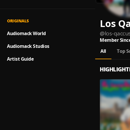
Los Q
ORIGINALS
@
los-qaccu
Audiomack World
Member Since
Audiomack Studios
All
Top S
Artist Guide
HIGHLIGHT