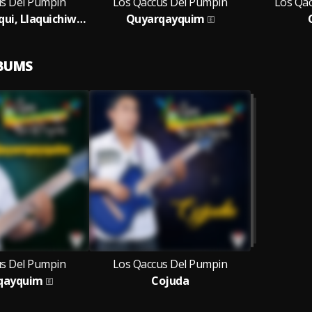
us Del Pumpin
Los Qaccus Del Pumpin
Los Qa
Waqachiwanqui, Llaquichiwanqui
Quyarqayquim
LBUMS
us Del Pumpin
Los Qaccus Del Pumpin
qayquim
Cojuda