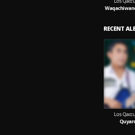
Los Qacc
RECENT A
Los Qacc
Quyar