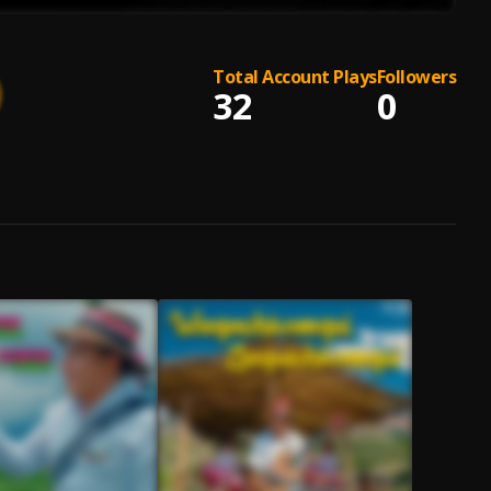
Total Account Plays
Followers
32
0