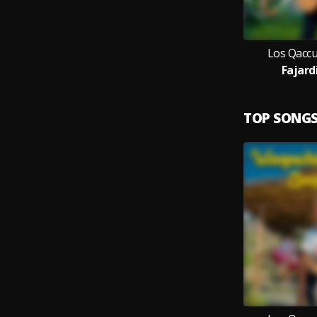
Los Qacc
Fajard
TOP SONG