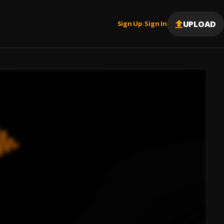
UPLOAD
Sign Up
Sign In
|