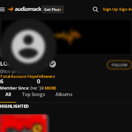
Sign Up
Sign In
Get Plus
+
|
LOS PRESUMIDOS
FOLLOW
@
los-presumidos
Total Account Plays
Followers
6
0
Member Since:
Dec '24
MORE
All
Top Songs
Albums
HIGHLIGHTED