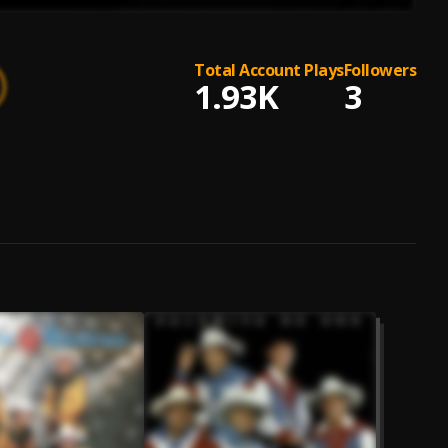
Total Account Plays
Followers
1.93K
3