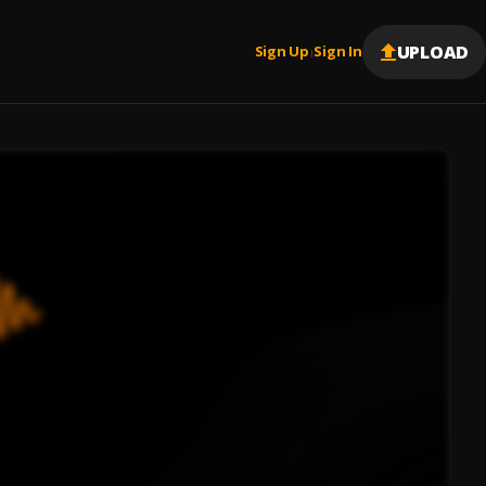
UPLOAD
Sign Up
Sign In
|