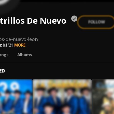
trillos De Nuevo
FOLLOW
los-de-nuevo-leon
:
Jul '21
MORE
ongs
Albums
ED