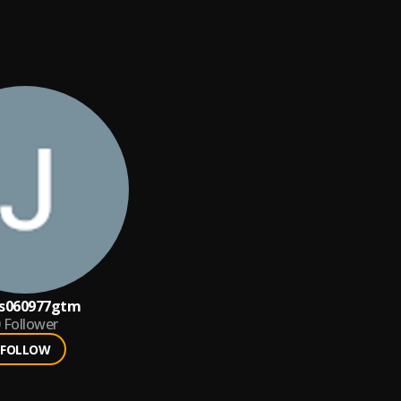
us060977gtm
Follower
FOLLOW