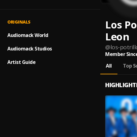
Los Po
ORIGINALS
Leon
Audiomack World
@
los-potril
Audiomack Studios
Member Since
Artist Guide
All
Top S
HIGHLIGHT