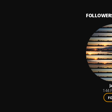
FOLLOWER
J
144
F
F