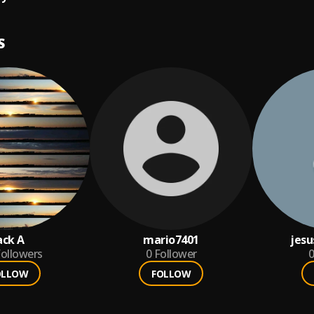
S
ack A
mario7401
jes
ollowers
0
Follower
0
OLLOW
FOLLOW