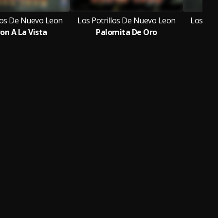
llos De Nuevo Leon
Los Potrillos De Nuevo Leon
Los Pot
on A La Vista
Palomita De Oro