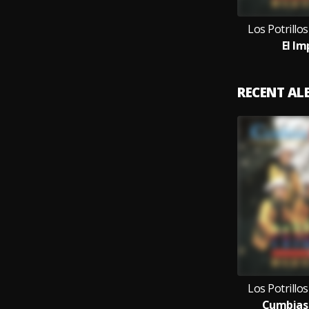
Los Potrill
El I
RECENT A
Los Potrill
Cumbias 