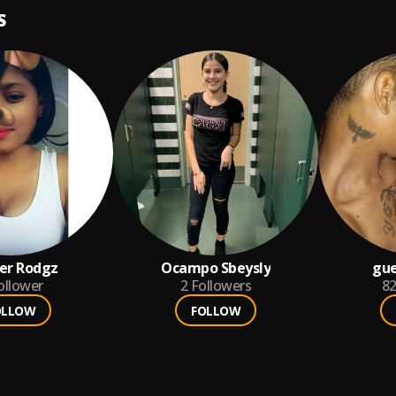
S
er Rodgz
Ocampo Sbeysly
gue
ollower
2
Followers
8
OLLOW
FOLLOW