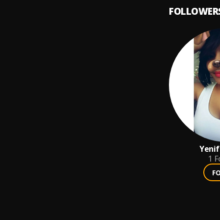
FOLLOWER
Yenif
1
F
F