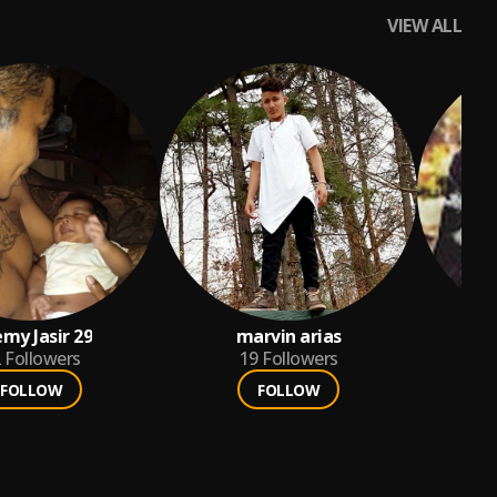
VIEW ALL
my Jasir 29
marvin arias
2
Followers
19
Followers
FOLLOW
FOLLOW