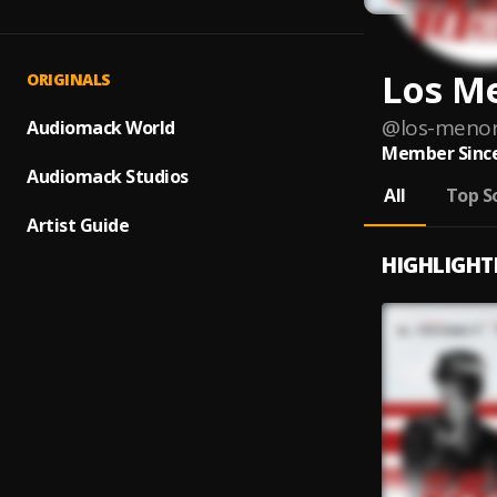
Los M
ORIGINALS
@
los-menor
Audiomack World
Member Since
Audiomack Studios
All
Top S
Artist Guide
HIGHLIGHT