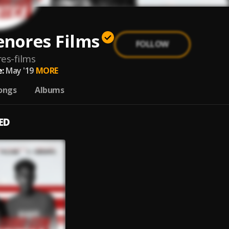
enores Films
FOLLOW
es-films
:
May '19
MORE
ongs
Albums
ED