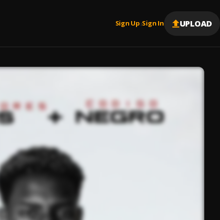
UPLOAD
Sign Up
Sign In
|