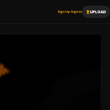
UPLOAD
Sign Up
Sign In
|