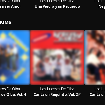
eros De Oiba
Los Luceros De Oiba
Los L
ra Ser Amor
Una Piedra y un Recuerdo
Neg
LBUMS
eros De Oiba
Los Luceros De Oiba
Los L
 de Oiba, Vol. 4
Canta un Requinto, Vol. 2
Canta un