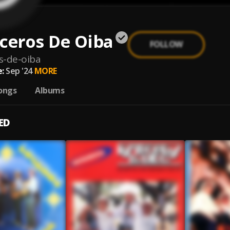
ceros De Oiba
FOLLOW
os-de-oiba
:
Sep '24
MORE
ongs
Albums
ED