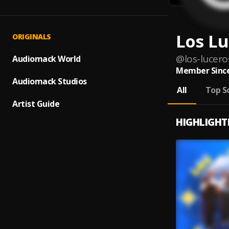
Los Lu
ORIGINALS
@
los-lucer
Audiomack World
Member Since
Audiomack Studios
All
Top S
Artist Guide
HIGHLIGHT