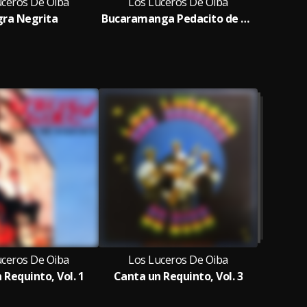
uceros De Oiba
Los Luceros De Oiba
Los
ra Negrita
Bucaramanga Pedacito de Cielo
uceros De Oiba
Los Luceros De Oiba
 Requinto, Vol. 1
Canta un Requinto, Vol. 3