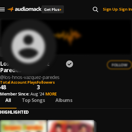
Sign Up
Sign In
Get Plus
+
|
Los Hnos. Vázquez
FOLLOW
Paredes
@
los-hnos-vazquez-paredes
Total Account Plays
Followers
48
3
Member Since:
Aug '24
MORE
All
Top Songs
Albums
HIGHLIGHTED