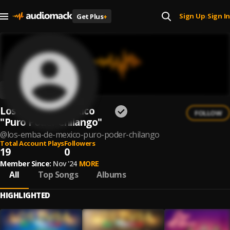
Sign Up
Sign In
Get Plus
+
|
Los Emba de México
FOLLOW
"Puro Poder Chilango"
@
los-emba-de-mexico-puro-poder-chilango
Total Account Plays
Followers
19
0
Member Since:
Nov '24
MORE
All
Top Songs
Albums
HIGHLIGHTED