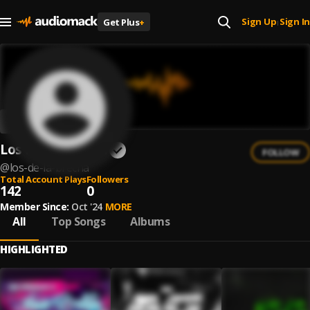
Sign Up
Sign In
Get Plus
+
|
Los De La Brecha
FOLLOW
@
los-de-la-brecha
Total Account Plays
Followers
142
0
Member Since:
Oct '24
MORE
All
Top Songs
Albums
HIGHLIGHTED