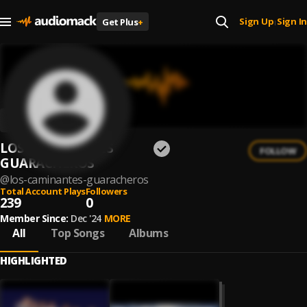
Sign Up
Sign In
Get Plus
+
|
LOS CAMINANTES
FOLLOW
GUARACHEROS
@
los-caminantes-guaracheros
Total Account Plays
Followers
239
0
Member Since:
Dec '24
MORE
All
Top Songs
Albums
HIGHLIGHTED