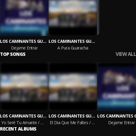
LOS CAMINANTES GUARACHEROS
LOS CAMINANTES GUARACHEROS
Dejame Entrar
A Pura Guaracha
VIEW ALL
TOP SONGS
LOS CAMINANTES GUARACHEROS
LOS CAMINANTES GUARACHEROS
Yo Seré Tu Amante / Maldita Gitana
El Dia Que Me Faltes / Me Miras
Dejame Entrar
RECENT ALBUMS