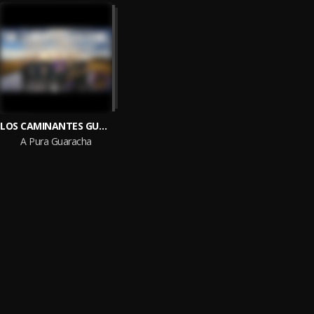
LOS CAMINANTES GUARACHEROS
A Pura Guaracha