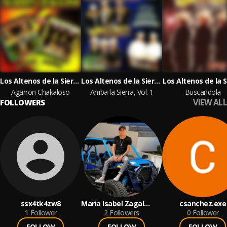
Los Altenos de la Sierra, Los Cuates de Sinaloa
Los Altenos de la Sierra, Los Cuates de Sinaloa, Los Aguilares
Los Altenos de la S
Agarron Chakaloso
Arriba la Sierra, Vol. 1
Buscandola
VIEW ALL
FOLLOWERS
ssx4tk4zw8
Maria Isabel Zagal
csanchez.exe
1
Follower
Garcia
2
Followers
0
Follower
FOLLOW
FOLLOW
FOLLOW