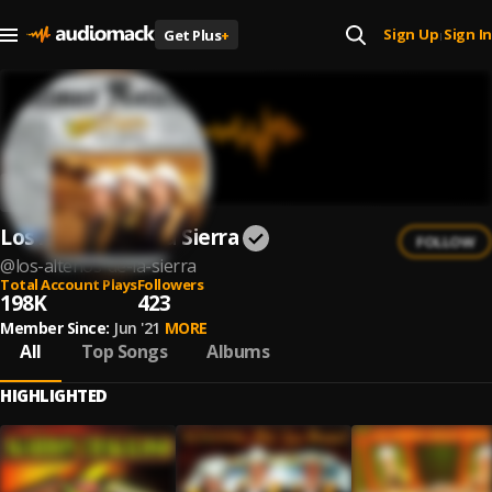
Sign Up
Sign In
Get Plus
+
|
Los Altenos De La Sierra
FOLLOW
@
los-altenos-de-la-sierra
Total Account Plays
Followers
198K
423
Member Since:
Jun '21
MORE
All
Top Songs
Albums
HIGHLIGHTED