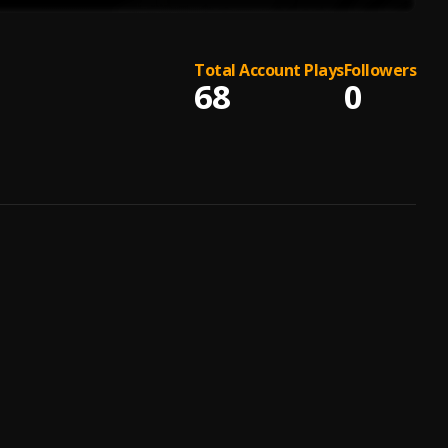
Total Account Plays
Followers
68
0