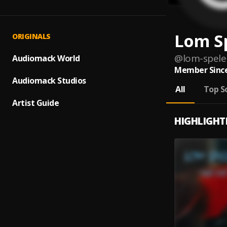
Lom S
ORIGINALS
@
lom-spel
Audiomack World
Member Since
Audiomack Studios
All
Top S
Artist Guide
HIGHLIGHT