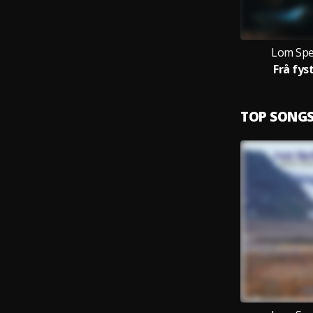
Lom Spe
Frå fys
TOP SONG