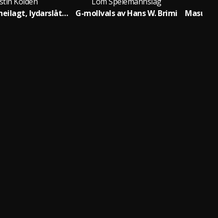
stin Kolden
Lom Spelemannslag
Lom
Heimfjellsheilagt, lydarslått av Hans W. Brimi
G-mollvals av Hans W. Brimi