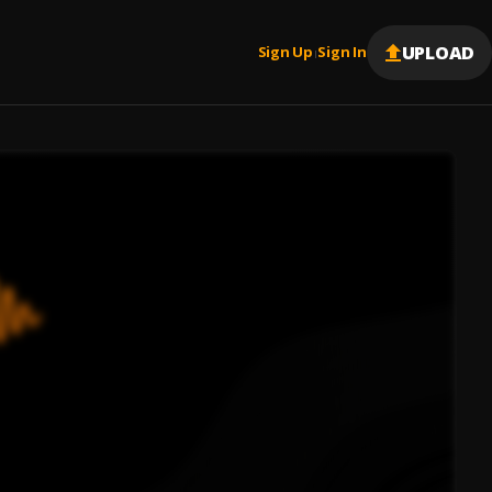
UPLOAD
Sign Up
Sign In
|