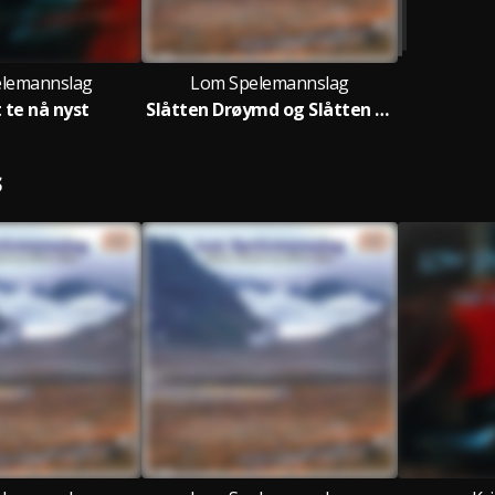
lemannslag
Lom Spelemannslag
t te nå nyst
Slåtten Drøymd og Slåtten Låten
S