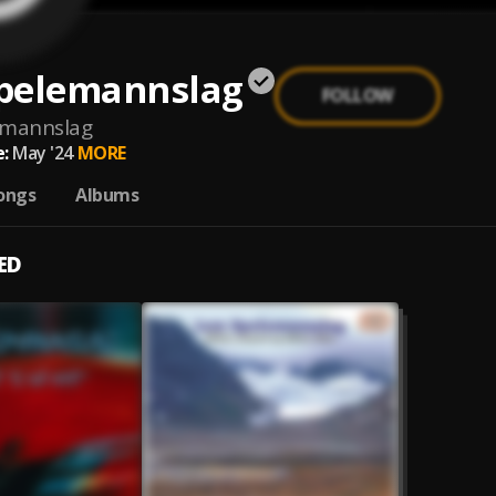
pelemannslag
FOLLOW
emannslag
:
May '24
MORE
ongs
Albums
ED