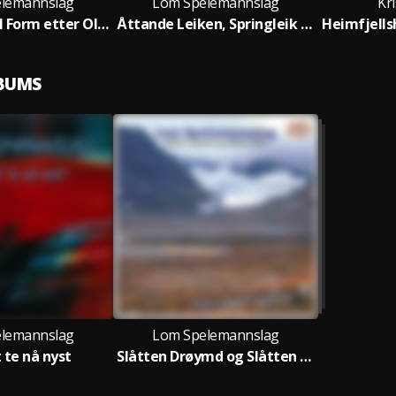
lemannslag
Lom Spelemannslag
Kri
Bruremarsj - I Form etter Ola Moløkken
Åttande Leiken, Springleik - I Form etter Johannes Langøygard
LBUMS
lemannslag
Lom Spelemannslag
t te nå nyst
Slåtten Drøymd og Slåtten Låten