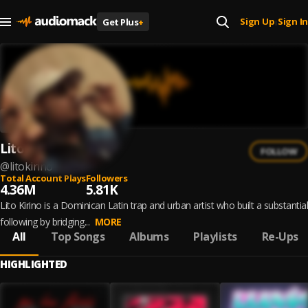
Sign Up
Sign In
Get Plus
+
|
Lito Kirino
FOLLOW
@
litokirino
Total Account Plays
Followers
4.36M
5.81K
Lito Kirino is a Dominican Latin trap and urban artist who built a substantial
following by bridging...
MORE
All
Top Songs
Albums
Playlists
Re-Ups
HIGHLIGHTED