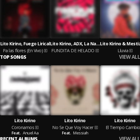
Lito Kirino, Fuego Lirical
Lito Kirino, ADX, La Natural
Pa las flores (En Vivo)
FUNDITA DE HELADO
Lluvia
VIEW ALL
TOP SONGS
Lito Kirino
Lito Kirino
Lito Kirino
Coronamos
No Se Que Voy Hacer
El Tiempo Cambi
Feat.
Anuel Aa
Feat.
Messiah
VIEW ALL
RECENT ALBUMS