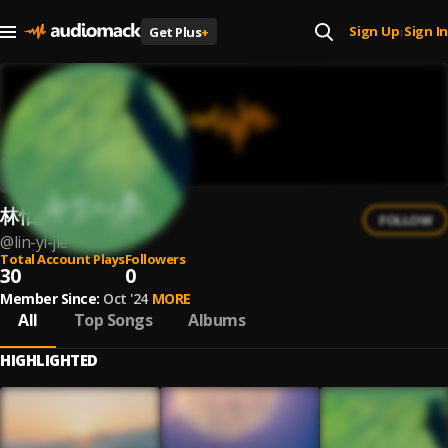
Sign Up
Sign In
Get Plus
+
|
林怡婕
FOLLOW
@
lin-yi-jie
Total Account Plays
Followers
30
0
Member Since:
Oct '24
MORE
All
Top Songs
Albums
HIGHLIGHTED