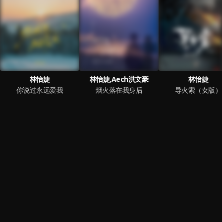
林怡婕
林怡婕,Aech洪文豪
林怡婕
你说过永远爱我
烟火落在我身后
导火索（女版）