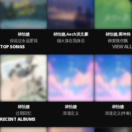
林怡婕
林怡婕,Aech洪文豪
林怡婕,蒋坤炜
你说过永远爱我
烟火落在我身后
柳絮慢些飘
VIEW ALL
TOP SONGS
林怡婕
林怡婕
林怡婕
过期回忆
浪漫定义
浪漫定义(伴奏)
RECENT ALBUMS