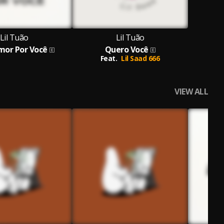
Lil Tuão
Lil Tuão
or Por Você
Quero Você
Feat.
Lil Saad 666
VIEW ALL