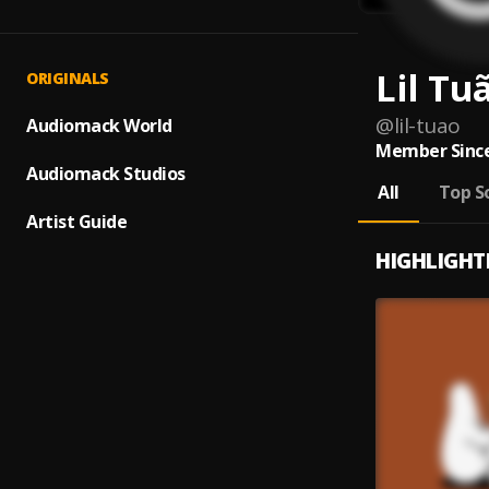
Lil Tu
ORIGINALS
@
lil-tuao
Audiomack World
Member Since
Audiomack Studios
All
Top S
Artist Guide
HIGHLIGHT