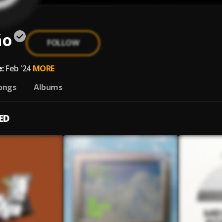
ão
FOLLOW
:
Feb '24
MORE
ongs
Albums
ED