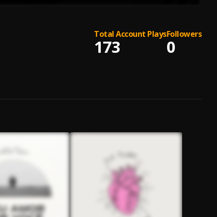
Total Account Plays
Followers
173
0