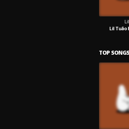
Li
Lil Tuão
TOP SONG