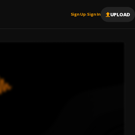
UPLOAD
Sign Up
Sign In
|