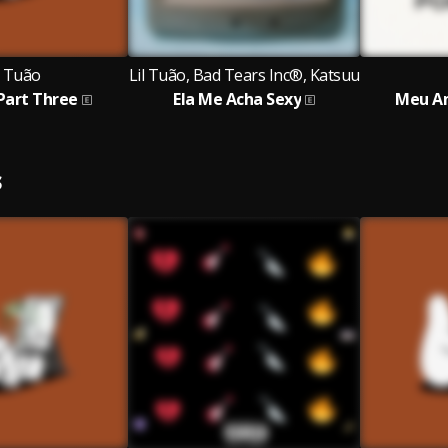
l Tuão
Lil Tuão, Bad Tears Inc®, Katsuu
 Part Three
Ela Me Acha Sexy
Meu Am
S