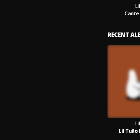
Li
Cante
RECENT A
Li
Lil Tuão