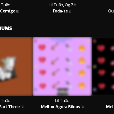
l Tuão
Lil Tuão, Og Zé
 Comigo
Foda-se
Ou
LBUMS
l Tuão
Lil Tuão
 Part Three
Melhor Agora Bônus
Mel