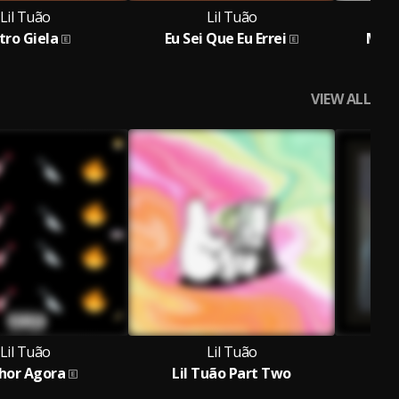
Lil Tuão
Lil Tuão
tro Giela
Eu Sei Que Eu Errei
Meu 
VIEW ALL
Lil Tuão
Lil Tuão
hor Agora
Lil Tuão Part Two