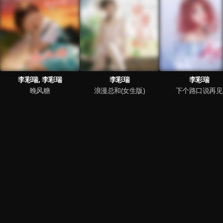
李彩瑞, 李彩瑞
李彩瑞
李彩瑞
晚风糖
浪漫总和(女生版)
下个路口说再见