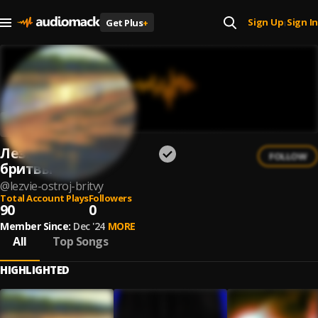
Sign Up
Sign In
Get Plus
+
|
Лезвие острой
FOLLOW
бритвы
@
lezvie-ostroj-britvy
Total Account Plays
Followers
90
0
Member Since:
Dec '24
MORE
All
Top Songs
HIGHLIGHTED