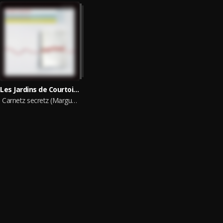
Les Jardins de Courtoisie, Anne Delafosse-Quentin
Carnetz secretz (Marguerite d'Autriche)