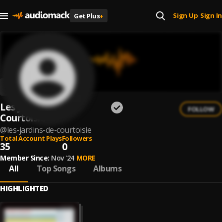
Sign Up
Sign In
Get Plus
+
|
Les Jardins de
FOLLOW
Courtoisie
@
les-jardins-de-courtoisie
Total Account Plays
Followers
35
0
Member Since:
Nov '24
MORE
All
Top Songs
Albums
HIGHLIGHTED