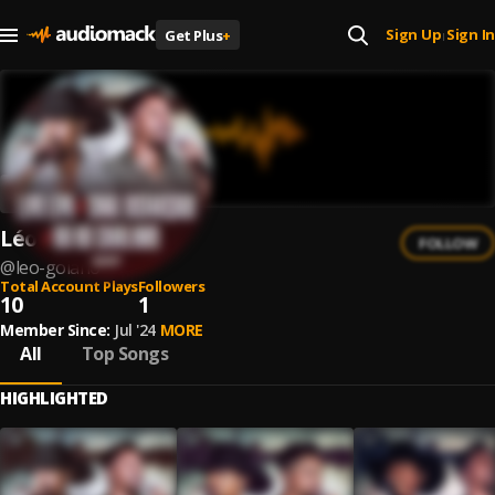
Sign Up
Sign In
Get Plus
+
|
Léo Goiano
FOLLOW
@
leo-goiano
Total Account Plays
Followers
10
1
Member Since:
Jul '24
MORE
All
Top Songs
HIGHLIGHTED