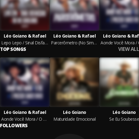
Léo Goiano & Rafael
Léo Goiano & Rafael
Léo Goiano & Raf
Lepo Lepo / Sinal Disfarçado / Vai No Cavalinho (No Simples, Ao Vivo)
Parcerômetro (No Simples, Ao Vivo)
VIEW ALL
TOP SONGS
Léo Goiano & Rafael
Léo Goiano
Léo Goiano
Aonde Você Mora / O Sol / É Preciso Saber Viver (No Simples, Ao Vivo)
Maturidade Emocional
Se Eu Soubesse
FOLLOWERS